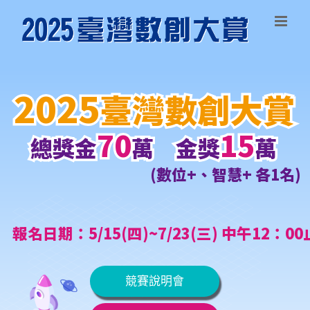
Skip
to
content
2025
2025
臺灣數創大賞
臺灣數創大賞
70
70
15
15
總獎金
總獎金
萬 金獎
萬 金獎
萬
萬
(數位+、智慧+ 各1名)
報名日期：5/15(四)~7/23(三) 中午12：00
競賽說明會