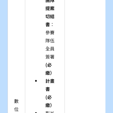
團隊
提案
切結
書
：
參賽
隊伍
全員
簽署
(必
繳）
計畫
書
(必
數
繳）
位