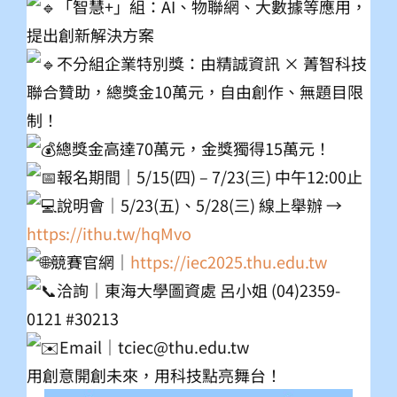
「智慧+」組：AI、物聯網、大數據等應用，
提出創新解決方案
不分組企業特別獎：由精誠資訊 × 菁智科技
聯合贊助，總獎金10萬元，自由創作、無題目限
制！
總獎金高達70萬元，金獎獨得15萬元！
報名期間｜5/15(四) – 7/23(三) 中午12:00止
說明會｜5/23(五)、5/28(三) 線上舉辦 →
https://ithu.tw/hqMvo
競賽官網｜
https://iec2025.thu.edu.tw
洽詢｜東海大學圖資處 呂小姐 (04)2359-
0121 #30213
Email｜tciec@thu.edu.tw
用創意開創未來，用科技點亮舞台！