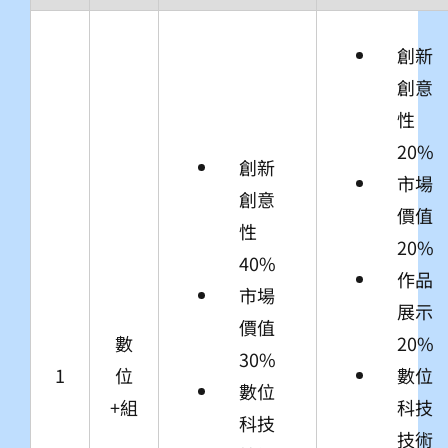
創新
創意
性
20%
創新
市場
創意
價值
性
20%
40%
作品
市場
展示
價值
數
20%
30%
1
位
數位
數位
+組
科技
科技
技術